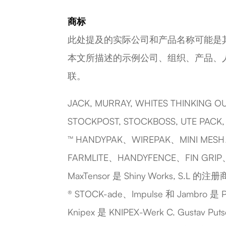
商标
此处提及的实际公司和产品名称可能是
本文所描述的示例公司、组织、产品、
联。
JACK, MURRAY, WHITES THINKING OU
STOCKPOST, STOCKBOSS, UTE PACK, 
™ HANDYPAK、WIREPAK、MINI MES
FARMLITE、HANDYFENCE、FIN GRIP、R
MaxTensor 是 Shiny Works, S.L 的
® STOCK-ade、Impulse 和 Jambro 是 
Knipex 是 KNIPEX-Werk C. Gustav 