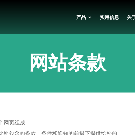
产品
实用信息
关
网站条款
的多个网页组成。
接受此处包含的条款、条件和通知的前提下提供给您的。