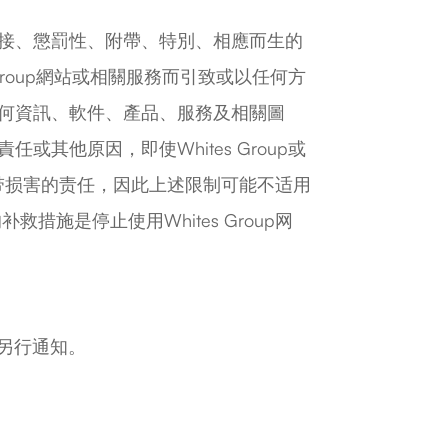
、間接、懲罰性、附帶、特別、相應而生的
 Group網站或相關服務而引致或以任何方
的任何資訊、軟件、產品、服務及相關圖
或其他原因，即使Whites Group或
带损害的责任，因此上述限制可能不适用
措施是停止使用Whites Group网
不另行通知。