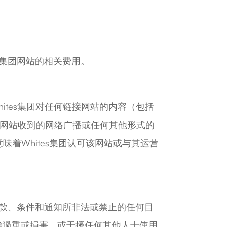
es集团网站的相关费用。
hites集团对任何链接网站的内容（包括
接网站收到的网络广播或任何其他形式的
意味着Whites集团认可该网站或与其运营
这些条款、条件和通知所非法或禁止的任何目
能、負擔過重或損害，或干擾任何其他人士使用