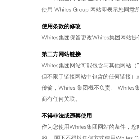
使用 Whites Group 网站即表示
使用条款的修改
Whites集团保留更改Whites集团
第三方网站链接
Whites集团网站可能包含与其他网站（
但不限于链接网站中包含的任何链接）
传输，Whites 集团概不负责。 Wh
商有任何关联。
不得非法或违禁使用
作为您使用Whites集团网站的条件，您
的。 閣下不得以任何方式使用Whites 