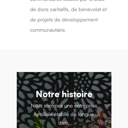
de dons caritatifs, de bénévolat et
de projets de développement
communautaire.
Notre histoire
Nous sommes une entreprise
familiale établie de longue
Ecrans décoratifs
date.