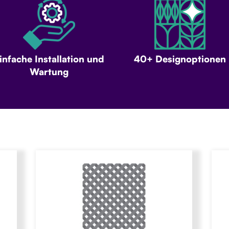
infache Installation und
40+ Designoptionen
Wartung